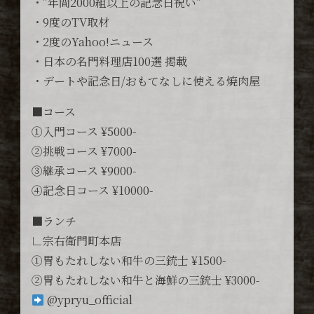
・”年間2000組以上の記念日祝い”
・9度のTV取材
・2度のYahoo!ニュース
・日本の名門料理店100選 掲載
・デートや記念日/おもてなしに使える焼肉屋
■コース
①入門コース ¥5000-
②挑戦コース ¥7000-
③継承コース ¥9000-
④記念日コース ¥10000-
■ランチ
∟宗右衛門町本店
①胃もたれしない和牛の三銃士 ¥1500-
②胃もたれしない和牛と海鮮の三銃士 ¥3000-
@ypryu_official