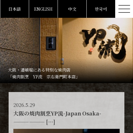
日本語
ENGLISH
中文
한국어
大阪・道頓堀にある特別な焼肉店
「焼肉割烹 YP流 宗右衛門町本店」
2026.5.29
大阪の焼肉割烹YP流-Japan Osaka-
—————— […]