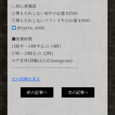
∟西心斎橋店
①胃もたれしない和牛のお重 ¥1500-
②胃もたれしないブランド牛のお重 ¥3000-
@ypryu_nishi
■営業時間
11時半〜14時半(L.O. 14時)
17時〜23時(L.O. 22時)
※不定休(詳細は公式Instagram)
-————————————————
元の投稿を見る
前の記事へ
次の記事へ