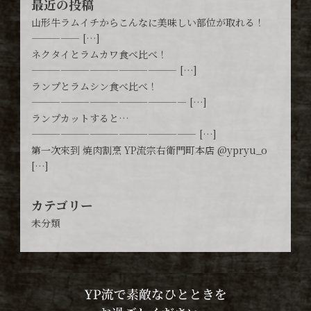
最近の投稿
山形牛ラムイチからこんなに美味しい部位が取れる！
————— […]
ネクタイとラムカワ食べ比べ！
——————————————— […]
ランプとラムシン食べ比べ！
———————————————— […]
ランプカットすると…
————————————————— […]
第一次來到 焼肉割烹 YP流宗右衛門町本店 @ypryu_o
[…]
カテゴリー
未分類