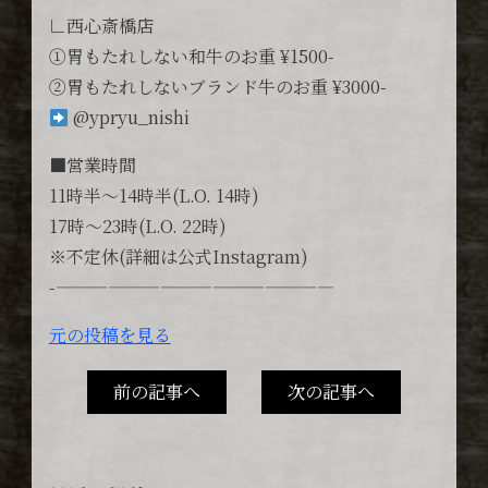
∟西心斎橋店
①胃もたれしない和牛のお重 ¥1500-
②胃もたれしないブランド牛のお重 ¥3000-
@ypryu_nishi
■営業時間
11時半〜14時半(L.O. 14時)
17時〜23時(L.O. 22時)
※不定休(詳細は公式Instagram)
-————————————————
元の投稿を見る
前の記事へ
次の記事へ