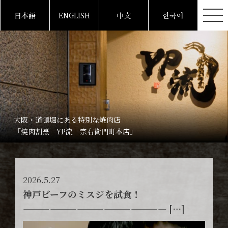
日本語
ENGLISH
中文
한국어
大阪・道頓堀にある特別な焼肉店
「焼肉割烹 YP流 宗右衛門町本店」
2026.5.27
神戸ビーフのミスジを試食！
———————————————— […]