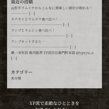
最近の投稿
山形牛ラムイチからこんなに美味しい部位が取れる！
————— […]
ネクタイとラムカワ食べ比べ！
——————————————— […]
ランプとラムシン食べ比べ！
———————————————— […]
ランプカットすると…
————————————————— […]
第一次來到 焼肉割烹 YP流宗右衛門町本店 @ypryu_o
[…]
カテゴリー
未分類