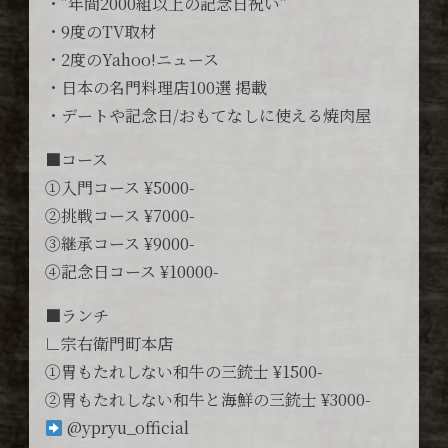
・”年間2000組以上の記念日祝い”
・9度のTV取材
・2度のYahoo!ニュース
・日本の名門料理店100選 掲載
・デートや記念日/おもてなしに使える焼肉屋
■コース
①入門コース ¥5000-
②挑戦コース ¥7000-
③継承コース ¥9000-
④記念日コース ¥10000-
■ランチ
∟宗右衛門町本店
①胃もたれしない和牛の三銃士 ¥1500-
②胃もたれしない和牛と海鮮の三銃士 ¥3000-
@ypryu_official