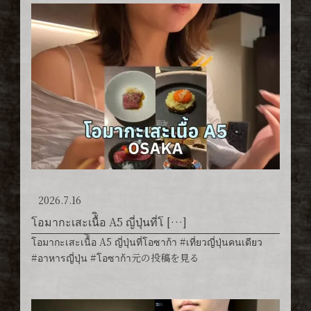
2026.7.16
โอมากะเสะเนื้ิอ A5 ญี่ปุ่นที่โ […]
โอมากะเสะเนื้ิอ A5 ญี่ปุ่นที่โอซาก้า #เที่ยวญี่ปุ่นคนเดียว
#อาหารญี่ปุ่น #โอซาก้า元の投稿を見る