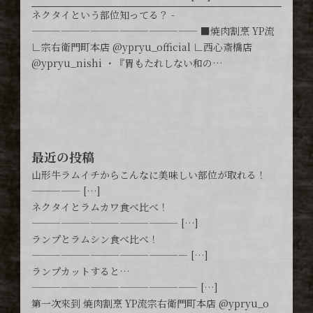
ネクタイという部位知ってる？ -
————————————————— ■焼肉割烹 YP流
∟宗右衛門町本店 @ypryu_official ∟西心斎橋店
@ypryu_nishi ・『胃もたれしない和の…
最近の投稿
山形牛ラムイチからこんなに美味しい部位が取れる！
————— […]
ネクタイとラムカワ食べ比べ！
——————————————— […]
ランプとラムシン食べ比べ！
———————————————— […]
ランプカットすると…
————————————————— […]
第一次來到 焼肉割烹 YP流宗右衛門町本店 @ypryu_o