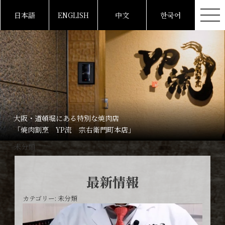
日本語
ENGLISH
中文
한국어
大阪・道頓堀にある特別な焼肉店
「焼肉割烹 YP流 宗右衛門町本店」
未分類
最新情報
カテゴリー:
未分類