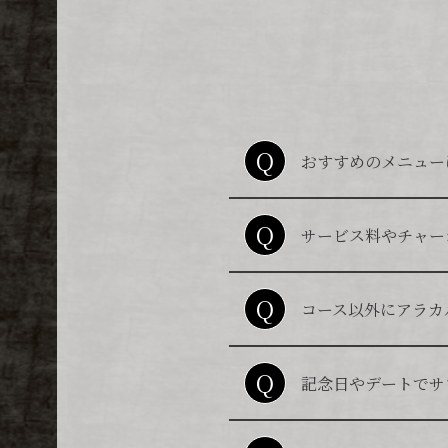
Q
一番全員におすすめし
おすすめのメニュー
記念日やお誕生日な
A
とにかく美味しいお肉
Q
サービス料やチャー
学生さんで雰囲気を
A
追加のサービス料・
Q
コース以外にアラカ
ご予約はコースのみ
A
コース予約の方のみ
西心斎橋店限定で「
Q
記念日やデートでサ
はい、可能です。
A
サプライズの内容と