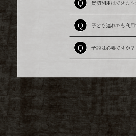
Q
貸切利用はできます
A
要相談ですが、20
Q
子ども連れでも利用
A
個室に空きがある場
Q
予約は必要ですか？
A
ディナーは基本的に