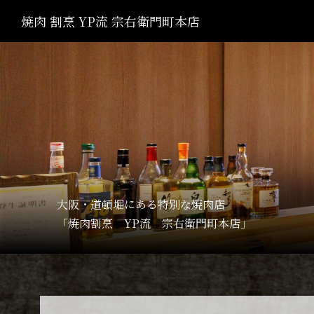
焼肉 割烹 YP流 宗右衛門町本店
大阪・道頓堀にある特別な焼肉店
「焼肉割烹 YP流 宗右衛門町本店」