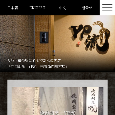
日本語
ENGLISH
中文
한국어
大阪・道頓堀にある特別な焼肉店
「焼肉割烹 YP流 宗右衛門町本店」