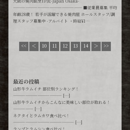
大阪の焼肉割烹YP流-Japan Osaka-
————————————————— ■従業員募集 平均
年齢28歳！ 若手が活躍できる焼肉屋 ホールスタッフ/調
理スタッフ募集中 -アルバイト ・時給¥1…
12
<<
＜
10
11
13
14
＞
>>
最近の投稿
山形牛ラムイチ 部位別ランキング！
———————————— […]
山形牛ラムイチからこんなに美味しい部位が取れる！
————— […]
ネクタイとラムカワ食べ比べ！
——————————————— […]
ランプとラムシン食べ比べ！