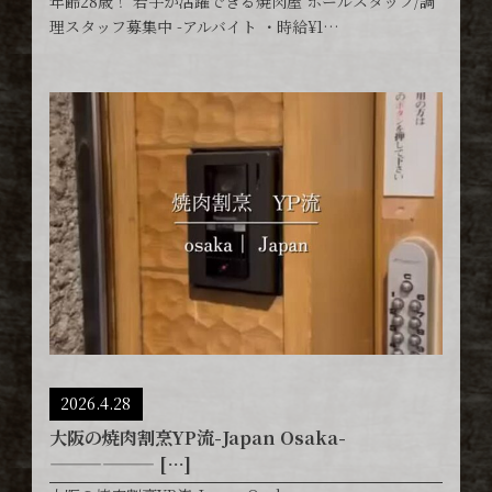
年齢28歳！ 若手が活躍できる焼肉屋 ホールスタッフ/調
理スタッフ募集中 -アルバイト ・時給¥1…
2026.4.28
大阪の焼肉割烹YP流-Japan Osaka-
—————— […]