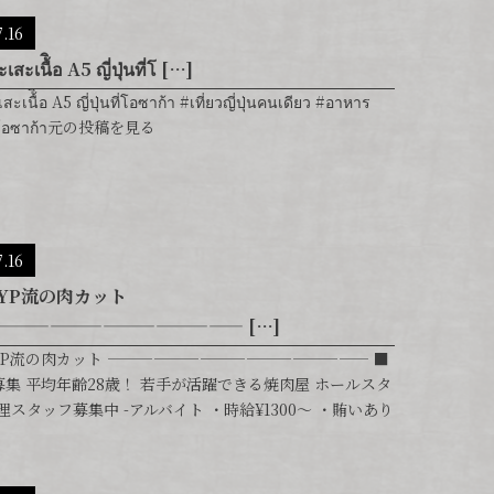
7.16
สะเนื้ิอ A5 ญี่ปุ่นที่โ […]
ะเนื้ิอ A5 ญี่ปุ่นที่โอซาก้า #เที่ยวญี่ปุ่นคนเดียว #อาหาร
น #โอซาก้า元の投稿を見る
7.16
YP流の肉カット
—————————————— […]
YP流の肉カット ————————————————— ■
集 平均年齢28歳！ 若手が活躍できる焼肉屋 ホールスタ
理スタッフ募集中 -アルバイト ・時給¥1300〜 ・賄いあり