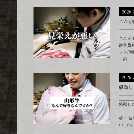
2026.
これが
———
これが
従業員募
ッフ/調
・制…
2026.
感動し
———
感動し
———
歳！ 
中 -ア