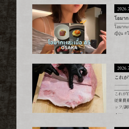
2026.
โอมากะเ
โอมากะเส
ญี่ปุ่
2026.
これが
———
これが
従業員募
ッフ/調
・…