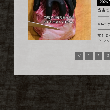
2026.
当店で
———
当店で
———
歳！ 
中 -ア
3
＜
1
2