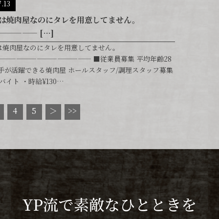
7.13
は焼肉屋なのにタレを用意してません。
————— […]
は焼肉屋なのにタレを用意してません。
—————————————— ■従業員募集 平均年齢28
若手が活躍できる焼肉屋 ホールスタッフ/調理スタッフ募集
ルバイト ・時給¥130…
4
5
＞
>>