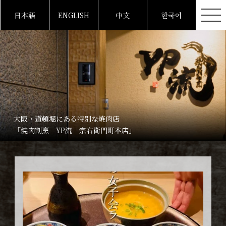
日本語
ENGLISH
中文
한국어
大阪・道頓堀にある特別な焼肉店
「焼肉割烹 YP流 宗右衛門町本店」