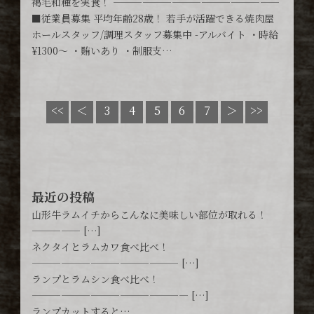
褐毛和種を実食！ —————————————————
■従業員募集 平均年齢28歳！ 若手が活躍できる焼肉屋
ホールスタッフ/調理スタッフ募集中 -アルバイト ・時給
¥1300〜 ・賄いあり ・制服支…
5
<<
＜
3
4
6
7
＞
>>
最近の投稿
山形牛ラムイチからこんなに美味しい部位が取れる！
————— […]
ネクタイとラムカワ食べ比べ！
——————————————— […]
ランプとラムシン食べ比べ！
———————————————— […]
ランプカットすると…